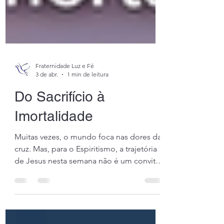
Fraternidade Luz e Fé
3 de abr.
1 min de leitura
Do Sacrifício à
Imortalidade
Muitas vezes, o mundo foca nas dores da
cruz. Mas, para o Espiritismo, a trajetória
de Jesus nesta semana não é um convite
à tristeza, e sim um chamamento à
renovação espiritual . O Cristo Vivo, não o
Cristo Sofrente Diferente de algumas