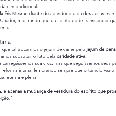
dão incondicional.
a Fé:
 Mesmo diante do abandono e da dor, Jesus mant
riador, mostrando que o espírito pode transcender qu
éria.
tima
 que tal trocarmos o jejum de carne pelo 
jejum de pen
amos substituir o luto pela 
caridade ativa
.
e carregássemos sua cruz, mas que seguíssemos seus p
sa reforma íntima, lembrando sempre que o túmulo vazio
ua, eterna e plena.
m, é apenas a mudança de vestidura do espírito que pro
ição."