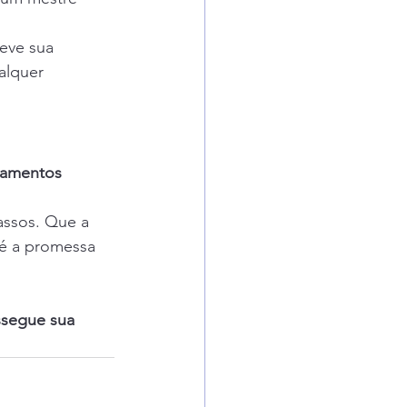
eve sua 
alquer 
samentos 
assos. Que a 
 é a promessa 
ssegue sua 