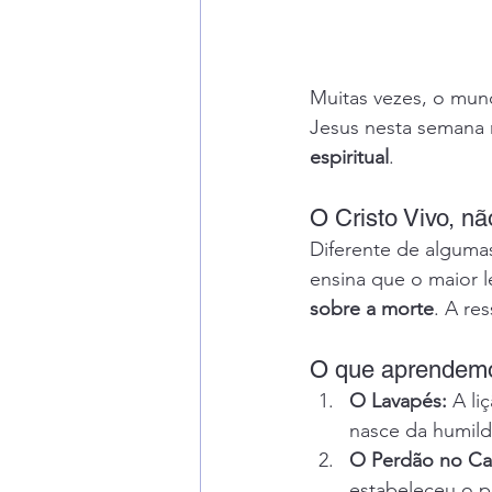
Muitas vezes, o mund
Jesus nesta semana n
espiritual
.
O Cristo Vivo, nã
Diferente de algumas 
ensina que o maior l
sobre a morte
. A re
O que aprendemo
O Lavapés:
 A li
nasce da humil
O Perdão no Cal
estabeleceu o p