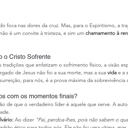
o foca nas dores da cruz. Mas, para o Espiritismo, a traj
ão é um convite à tristeza, e sim um 
chamamento à ren
o o Cristo Sofrente
tradições que enfatizam o sofrimento físico, a visão esp
egado de Jesus não foi a sua morte, mas a sua 
vida
 e a 
ssurreição, para nós, é a prova máxima da sobrevivência d
s com os momentos finais?
ção de que o verdadeiro líder é aquele que serve. A aut
dade.
vário:
 Ao dizer 
"Pai, perdoa-lhes, pois não sabem o qu
adrão ético para todos nós. Ele não foi uma vítima, mas