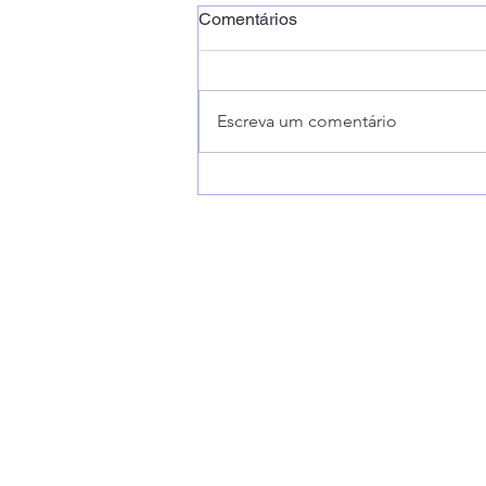
Comentários
Escreva um comentário
Ano Novo, momento de
Renovar Atitudes!