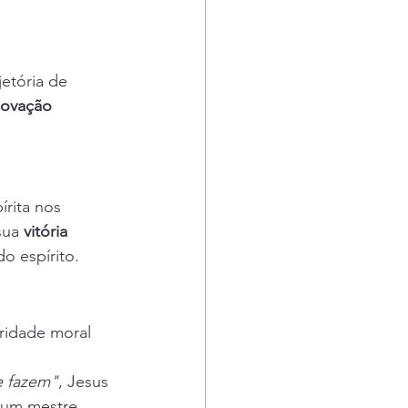
etória de 
ovação 
írita nos 
sua 
vitória 
o espírito.
oridade moral 
e fazem"
, Jesus 
 um mestre 