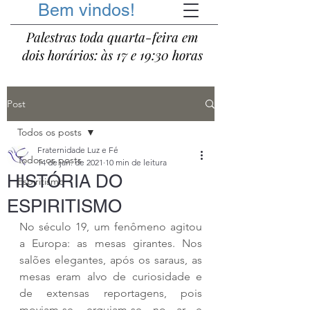
Bem vindos!
Palestras toda quarta-feira em
dois horários: às 17 e 19:30 horas
Post
Todos os posts
Fraternidade Luz e Fé
Todos os posts
14 de jan. de 2021
10 min de leitura
HISTÓRIA DO
Espiritismo
ESPIRITISMO
No século 19, um fenômeno agitou 
a Europa: as mesas girantes. Nos 
salões elegantes, após os saraus, as 
mesas eram alvo de curiosidade e 
de extensas reportagens, pois 
moviam-se, erguiam-se no ar e 