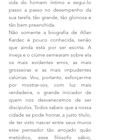
vida do homem íntimo e segui-lo 
passo a passo no desempenho da 
sua tarefa, tão grande, tão gloriosa e 
tão bem preenchida.
Não somente a biografia de Allan 
Kardec é pouco conhecida, senão 
que ainda está por ser escrita. A 
inveja e o ciúme semearam sobre ela 
os mais evidentes erros, as mais 
grosseiras e as mais impudentes 
calúnias. Vou, portanto, esforçar-me 
por mostrar-vos, com luz mais 
verdadeira, o grande iniciador de 
quem nos desvanecemos de ser 
discípulos. Todos sabeis que a nossa 
cidade se pode honrar, a justo título, 
de ter visto nascer entre seus muros 
esse pensador tão arrojado quão 
metódico, esse filósofo sábio, 