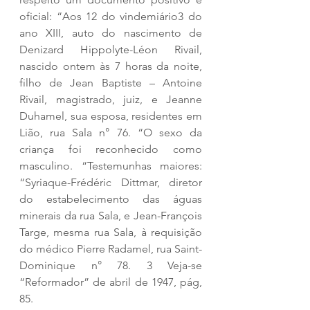
oficial: “Aos 12 do vindemiário3 do 
ano XIII, auto do nascimento de 
Denizard Hippolyte-Léon Rivail, 
nascido ontem às 7 horas da noite, 
filho de Jean Baptiste – Antoine 
Rivail, magistrado, juiz, e Jeanne 
Duhamel, sua esposa, residentes em 
Lião, rua Sala n° 76. “O sexo da 
criança foi reconhecido como 
masculino. “Testemunhas maiores: 
“Syriaque-Frédéric Dittmar, diretor 
do estabelecimento das águas 
minerais da rua Sala, e Jean-François 
Targe, mesma rua Sala, à requisição 
do médico Pierre Radamel, rua Saint-
Dominique n° 78. 3 Veja-se 
“Reformador” de abril de 1947, pág, 
85.