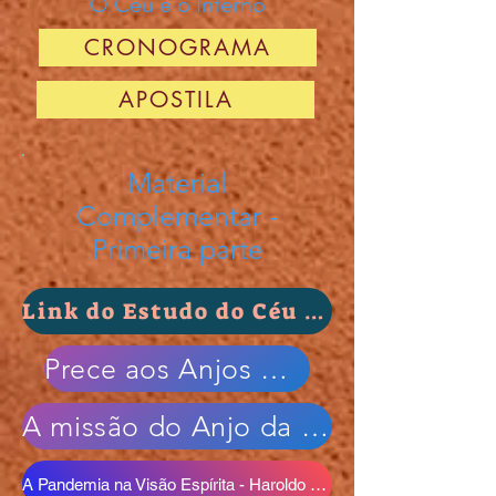
O Céu e o Inferno
CRONOGRAMA
APOSTILA
Material
Complementar -
Primeira parte
Link do Estudo do Céu e o Inferno do site Conhecendo o Espiritismo das Rosas da Justiça Divina
Prece aos Anjos Guardiães
A missão do Anjo da Guarda - Divaldo Franco
A Pandemia na Visão Espírita - Haroldo Dutra