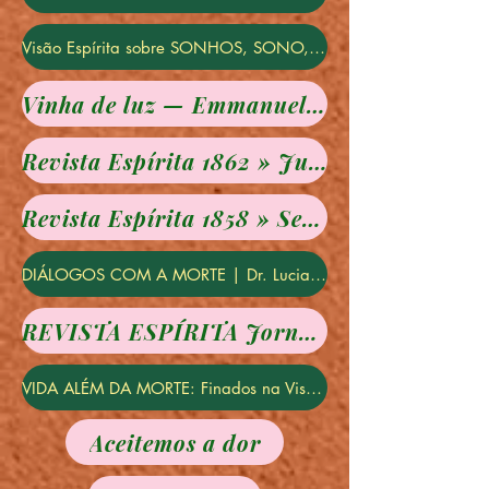
Visão Espírita sobre SONHOS, SONO, ANSIEDADE, DEPRESSÃO, FAMÍLIA... - com Isabel Salomão de Campos
Vinha de luz — Emmanuel - 52 Avareza
Revista Espírita 1862 » Julho » Duplo suicídio por amor e dever - Estudo moral
Revista Espírita 1858 » Setembro » Problemas morais: suicídio por amor
DIÁLOGOS COM A MORTE | Dr. Luciano Máximo
REVISTA ESPÍRITA Jornal de Estudos Psicológicos 1858
VIDA ALÉM DA MORTE: Finados na Visão Espírita -- com a médium Isabel Salomão de Campos
Aceitemos a dor