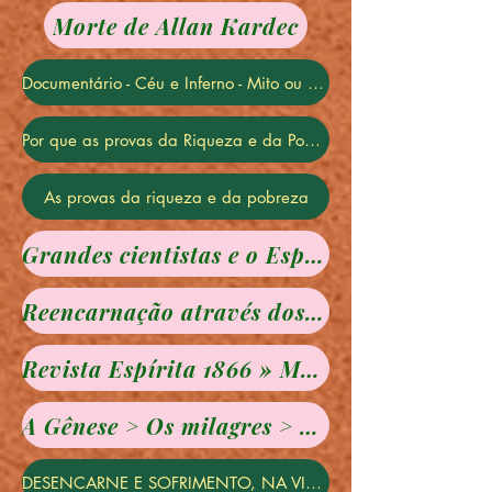
Morte de Allan Kardec
Documentário - Céu e Inferno - Mito ou Realidade? - Rossandro, Haroldo, Severino e Saulo
Por que as provas da Riqueza e da Pobreza? Eveyn Freire
As provas da riqueza e da pobreza
Grandes cientistas e o Espiritismo
Reencarnação através dos tempos
Revista Espírita 1866 » Maio » Uma ressurreição
A Gênese > Os milagres > Capítulo XIV - Os fluidos > II. Explicação de alguns fenômenos considerados sobrenaturais
DESENCARNE E SOFRIMENTO, NA VISÃO ESPÍRITA -- com a médium Isabel Salomão de Campos