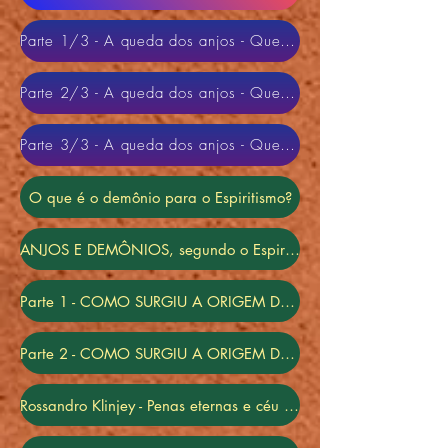
Parte 1/3 - A queda dos anjos - Queda de Adão e Eva - TV Mundo Maior
Parte 2/3 - A queda dos anjos - Queda de Adão e Eva - TV Mundo Maior
Parte 3/3 - A queda dos anjos - Queda de Adão e Eva - TV Mundo Maior
O que é o demônio para o Espiritismo?
ANJOS E DEMÔNIOS, segundo o Espiritismo
Parte 1 - COMO SURGIU A ORIGEM DA CRENÇA EM DEMÔNIOS? | Mediunidade Hoje
Parte 2 - COMO SURGIU A ORIGEM DA CRENÇA EM DEMÔNIOS? | Mediunidade Hoje
Rossandro Klinjey - Penas eternas e céu contemplativo