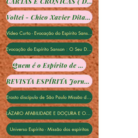
CARTAS E CRÔNICAS ( Ditadas pelo Espírito Irmão X) - Chico Xavier
Voltei - Chico Xavier Ditado pelo Espírito: Irmão Jacob
Vídeo Curto - Evocação do Espírito Sanson - Maristela Santos - (Palestra Espírita)
Evocação do Espírito Sanson : O Seu Desencarne - Maristela Santos - (Completa)
Quem é o Espírito de Verdade?
REVISTA ESPÍRITA Jornal de Estudos Psicológicos pg 108 Jobard
Erasto discípulo de São Paulo Missão dos Espíritas
LÁZARO AFABILIDADE E DOÇURA E OBEDIÊNCIA E RESIGNAÇÃO
Universo Espírita - Missão dos espíritas