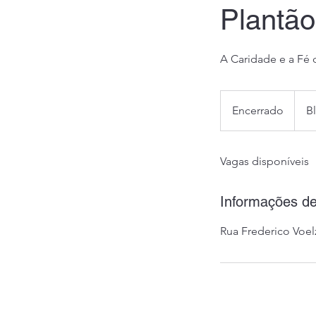
Plantão
A Caridade e a Fé 
Encerrado
E
B
n
c
Vagas disponíveis
e
r
r
Informações de
a
d
Rua Frederico Voelz
o